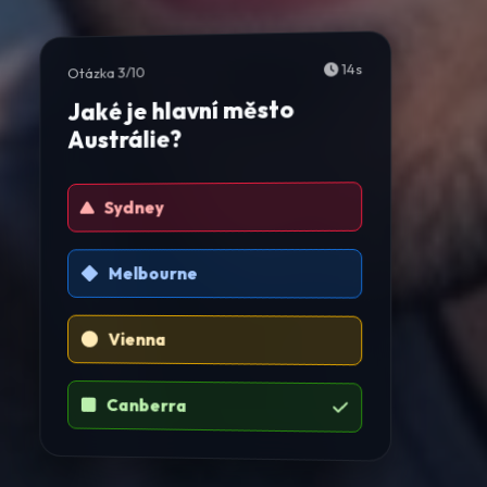
14s
Otázka 3/10
Jaké je hlavní město
Austrálie?
Sydney
Melbourne
Vienna
Canberra