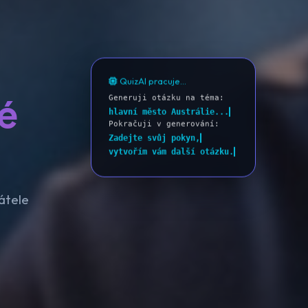
QuizAI pracuje...
Generuji otázku na téma:
é
hlavní město Austrálie...
Pokračuji v generování:
Zadejte svůj pokyn,
vytvořím vám další otázku.
řátele