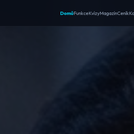
Domů
Funkce
Kvízy
Magazín
Ceník
Ko