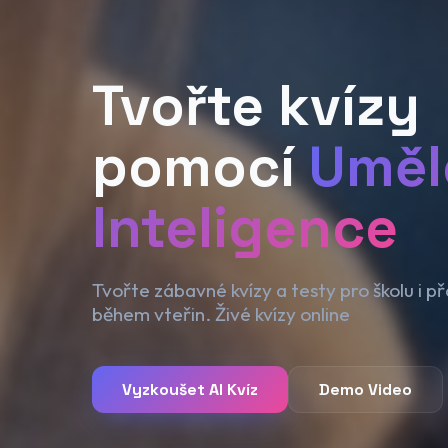
Tvořte kvízy
pomocí
Uměl
Inteligence
Tvořte zábavné kvízy a testy pro školu i p
během vteřin. Živé kvízy online
Vyzkoušet AI Kvíz
Demo Video